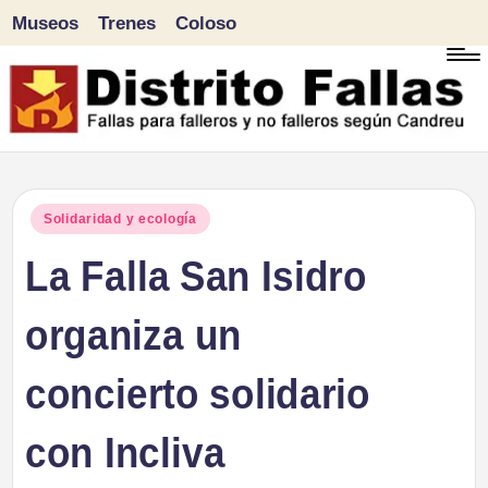
Museos
Trenes
Coloso
Saltar
al
contenido
D
Fallas
para
i
Publicado
Solidaridad y ecología
falleros
en
La Falla San Isidro
s
y
tr
organiza un
no
falleros
it
concierto solidario
según
o
Candreu
con Incliva
F