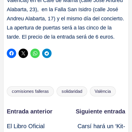
València) en el Café de Mamá (calle José Andreu
Alabarta, 23), en la Falla San Isidro (calle José
Andreu Alabarta, 17) y el mismo día del concierto.
La apertura de puertas será a las cinco de la
tarde. El precio de la entrada será de 6 euros.
Etiquetas:
comisiones falleras
solidaridad
València
Navegación
Entrada anterior
Siguiente entrada
El Libro Oficial
Carsí hará un ‘Kit-
de