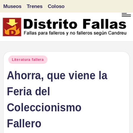
Museos
Trenes
Coloso
Saltar
al
contenido
D
Fallas
para
i
Publicado
Literatura fallera
falleros
en
Ahorra, que viene la
s
y
tr
Feria del
no
falleros
it
Coleccionismo
según
o
Candreu
Fallero
F