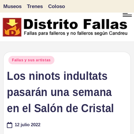
Museos
Trenes
Coloso
Saltar
al
contenido
D
Fallas
para
i
Publicado
Fallas y sus artistas
falleros
en
Los ninots indultats
s
y
tr
pasarán una semana
no
falleros
it
en el Salón de Cristal
según
o
Candreu
12 julio 2022
F