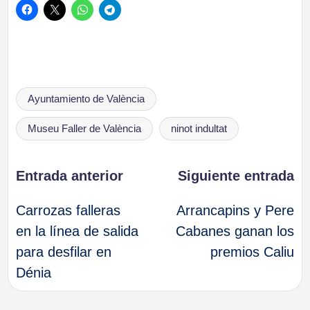
Etiquetas:
Ayuntamiento de València
Museu Faller de València
ninot indultat
Navegación
Entrada anterior
Siguiente entrada
Carrozas falleras
Arrancapins y Pere
de
en la línea de salida
Cabanes ganan los
para desfilar en
premios Caliu
entradas
Dénia