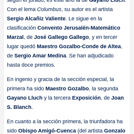
según el jurado, es este año la de
Gayano Lluch
.
Con el lema
Columbus
, su autor es el artista
Sergio Alcañiz Valiente
. Le sigue en la
clasificación
Convento Jerusalén-Matemático
Marzal
, de
José Gallego Gallego
, y en tercer
lugar quedó
Maestro Gozalbo-Conde de Altea
,
de
Sergio Amar Medina
. Se han adjudicado
hasta doce premios.
En ingenio y gracia de la sección especial, la
primera ha sido
Maestro Gozalbo
, la segunda
Gayano Lluch
y la tercera
Exposición
, de
Joan
S. Blanch
.
En cuanto a la sección primera, la triunfadora ha
sido
Obispo Amigó-Cuenca
(del artista
Gonzalo