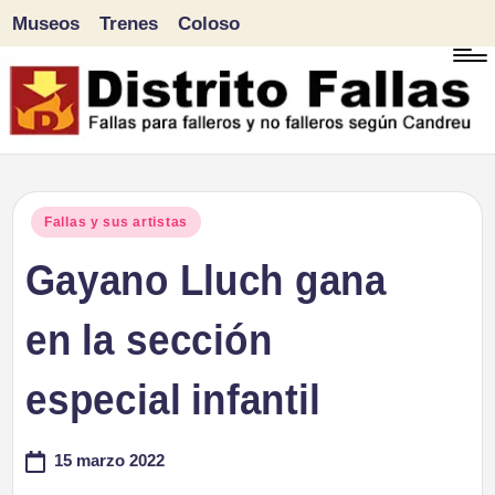
Museos
Trenes
Coloso
Saltar
al
contenido
D
Fallas
para
i
Publicado
Fallas y sus artistas
falleros
en
Gayano Lluch gana
s
y
tr
en la sección
no
falleros
it
especial infantil
según
o
Candreu
15 marzo 2022
F