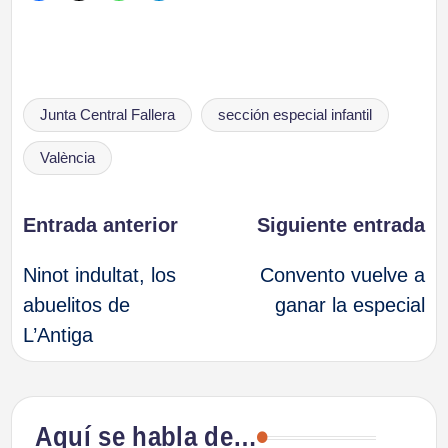
Etiquetas:
Junta Central Fallera
sección especial infantil
València
Navegación
Entrada anterior
Siguiente entrada
Ninot indultat, los
Convento vuelve a
de
abuelitos de
ganar la especial
L’Antiga
entradas
Aquí se habla de…