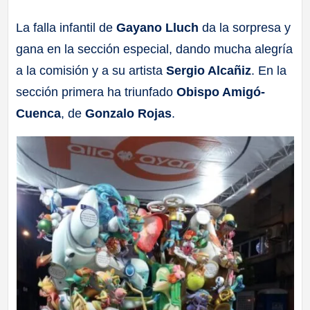
a
La falla infantil de
Gayano Lluch
da la sorpresa y
gana en la sección especial, dando mucha alegría
ll
a la comisión y a su artista
Sergio Alcañiz
. En la
a
sección primera ha triunfado
Obispo Amigó-
Cuenca
, de
Gonzalo Rojas
.
s