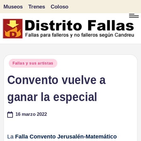
Museos
Trenes
Coloso
Saltar
al
contenido
D
Fallas
para
i
Publicado
Fallas y sus artistas
falleros
en
Convento vuelve a
s
y
tr
ganar la especial
no
falleros
it
16 marzo 2022
según
o
Candreu
F
La
Falla Convento Jerusalén-Matemático