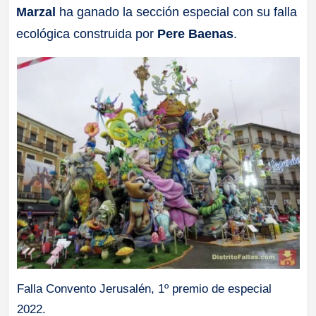
Marzal
ha ganado la sección especial con su falla
a
ecológica construida por
Pere Baenas
.
ll
a
s
Falla Convento Jerusalén, 1º premio de especial
2022.