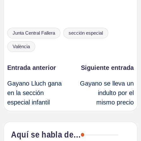
Etiquetas:
Junta Central Fallera
sección especial
València
Navegación
Entrada anterior
Siguiente entrada
Gayano Lluch gana
Gayano se lleva un
de
en la sección
indulto por el
especial infantil
mismo precio
entradas
Aquí se habla de…