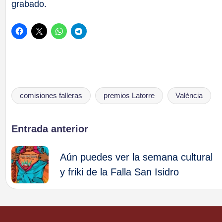
grabado.
comisiones falleras
premios Latorre
València
Etiquetas:
Navegación
Entrada anterior
de
Aún puedes ver la semana cultural
y friki de la Falla San Isidro
entradas