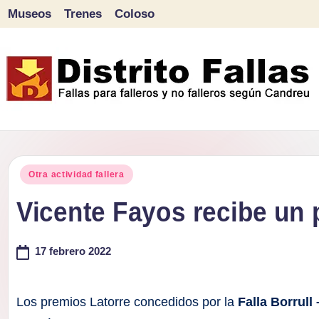
Museos
Trenes
Coloso
Saltar
al
contenido
D
Fallas
para
i
Publicado
falleros
Otra actividad fallera
s
en
y
Vicente Fayos recibe un 
tr
no
falleros
17 febrero 2022
it
según
o
Candreu
Los premios Latorre concedidos por la
Falla Borrull