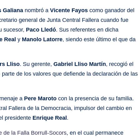
s Galiana
nombró a
Vicente Fayos
como ganador del
cretario general de Junta Central Fallera cuando fue
u sucesor,
Paco Lledó
. Sus referentes en dicha
ue Real
y
Manolo Latorre
, siendo este último el que da
rs Lliso
. Su gerente,
Gabriel Lliso Martín
, recogió el
 parte de los valores que defiende la declaración de las
homenaje a
Pere Maroto
con la presencia de su familia.
tral Fallera de la Democracia, impulsor del cambio en
del presidente
Enrique Real
.
 de la Falla Borrull-Socors
, en el cual permanece