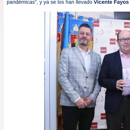
F
pandémicas”, y ya se los han llevado
Vicente Fayos
a
ll
a
s