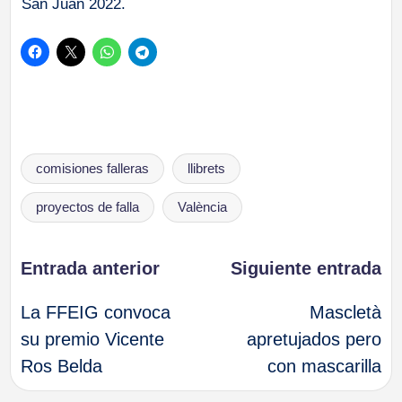
San Juan 2022.
Etiquetas:
comisiones falleras
llibrets
proyectos de falla
València
Navegación
Entrada anterior
Siguiente entrada
La FFEIG convoca
Mascletà
de
su premio Vicente
apretujados pero
Ros Belda
con mascarilla
entradas