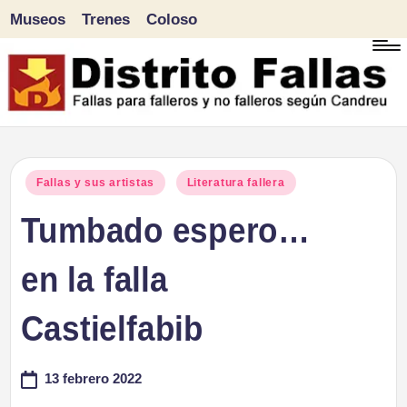
Museos
Trenes
Coloso
Saltar
al
contenido
D
Fallas
para
i
Publicado
Fallas y sus artistas
Literatura fallera
falleros
en
Tumbado espero…
s
y
tr
en la falla
no
falleros
it
Castielfabib
según
o
Candreu
13 febrero 2022
F