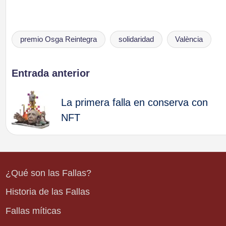
premio Osga Reintegra
solidaridad
València
Etiquetas:
Navegación
Entrada anterior
de
La primera falla en conserva con
NFT
entradas
¿Qué son las Fallas?
Historia de las Fallas
Fallas míticas