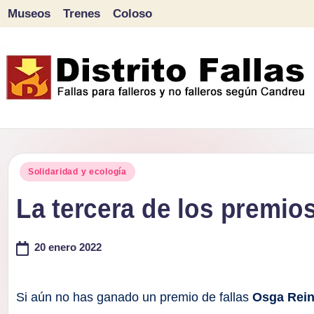
Museos
Trenes
Coloso
Saltar
al
contenido
D
Fallas
para
i
Publicado
falleros
Solidaridad y ecología
s
en
y
La tercera de los premio
tr
no
falleros
20 enero 2022
it
según
o
Candreu
Si aún no has ganado un premio de fallas
Osga Rein