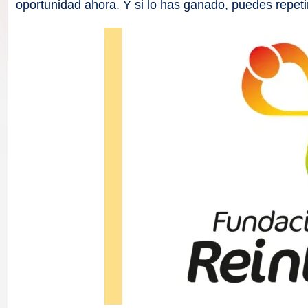
F
oportunidad ahora. Y si lo has ganado, puedes repeti
a
ll
a
s