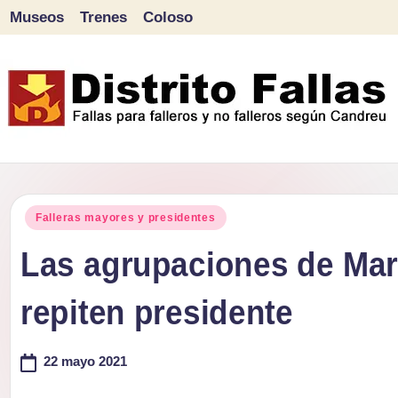
Museos
Trenes
Coloso
Saltar
al
contenido
D
Fallas
para
i
Publicado
falleros
Falleras mayores y presidentes
s
en
y
Las agrupaciones de Mar
tr
no
repiten presidente
falleros
it
según
o
22 mayo 2021
Candreu