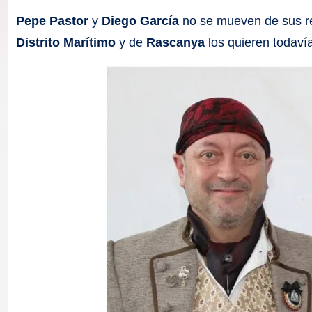
F
Pepe Pastor
y
Diego García
no se mueven de sus re
a
Distrito Marítimo
y de
Rascanya
los quieren todaví
ll
a
s