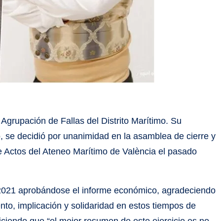
Agrupación de Fallas del Distrito Marítimo. Su
o, se decidió por unanimidad en la asamblea de cierre y
 de Actos del Ateneo Marítimo de València el pasado
0/2021 aprobándose el informe económico, agradeciendo
o, implicación y solidaridad en estos tiempos de
ciendo que “el mejor resumen de este ejercicio es no