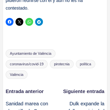
pidieron reunirse con él y aún no les ha
contestado.
Etiquetas:
Ayuntamiento de València
coronavirus/covid-19
pirotecnia
política
València
Navegación
Entrada anterior
Siguiente entrada
Sanidad marea con
Dulk expande la
de