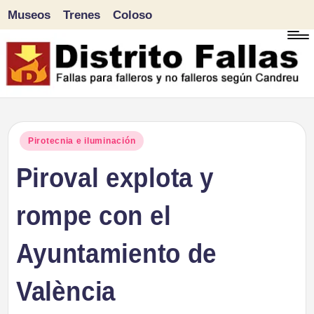
Museos
Trenes
Coloso
Saltar
al
contenido
D
Fallas
para
i
Publicado
Pirotecnia e iluminación
falleros
en
Piroval explota y
s
y
tr
rompe con el
no
falleros
it
Ayuntamiento de
según
o
Candreu
València
F