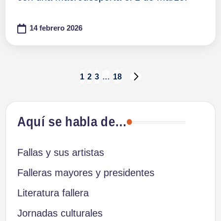
14 febrero 2026
Paginación
1
2
3
…
18
SIGUIENTE
PÁGINA
de
Aquí se habla de…
entradas
Fallas y sus artistas
Falleras mayores y presidentes
Literatura fallera
Jornadas culturales