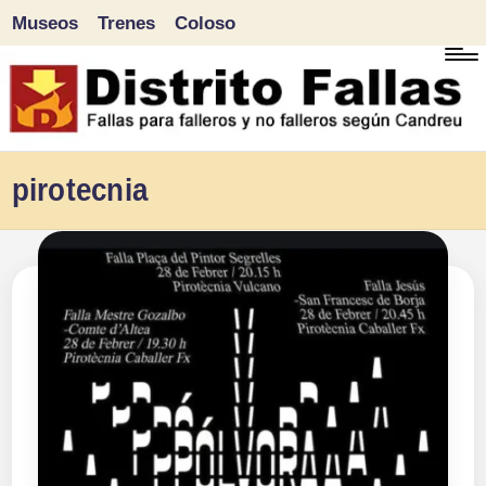
Museos
Trenes
Coloso
Saltar
al
contenido
D
Fallas
pirotecnia
para
i
falleros
s
y
tr
no
falleros
it
según
o
Candreu
F