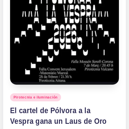
a
ll
a
s
Publicado
Pirotecnia e iluminación
en
El cartel de Pólvora a la
Vespra gana un Laus de Oro