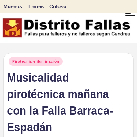
Museos
Trenes
Coloso
Saltar
al
contenido
D
Fallas
para
i
Publicado
Pirotecnia e iluminación
falleros
en
Musicalidad
s
y
tr
pirotécnica mañana
no
falleros
it
con la Falla Barraca-
según
o
Candreu
Espadán
F