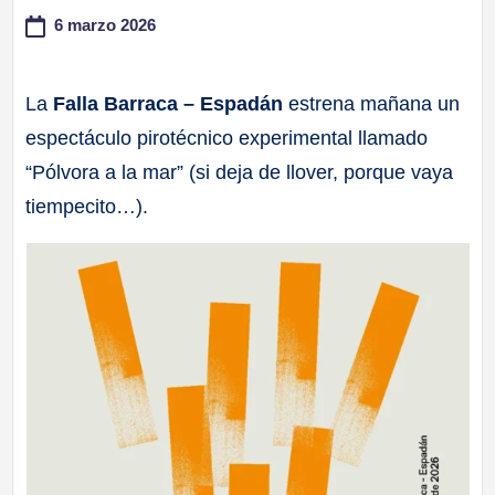
6 marzo 2026
a
ll
La
Falla Barraca – Espadán
estrena mañana un
espectáculo pirotécnico experimental llamado
a
“Pólvora a la mar” (si deja de llover, porque vaya
s
tiempecito…).