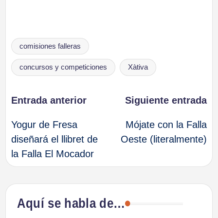
Etiquetas:
comisiones falleras
concursos y competiciones
Xàtiva
Navegación
Entrada anterior
Siguiente entrada
Yogur de Fresa
Mójate con la Falla
de
diseñará el llibret de
Oeste (literalmente)
la Falla El Mocador
entradas
Aquí se habla de…