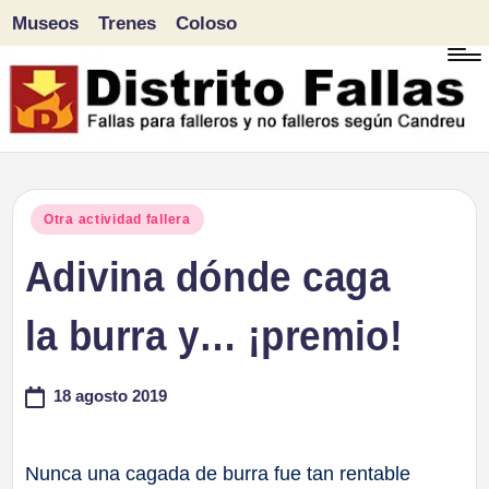
Museos
Trenes
Coloso
Saltar
al
contenido
D
Fallas
para
i
Publicado
Otra actividad fallera
falleros
en
Adivina dónde caga
s
y
tr
la burra y… ¡premio!
no
falleros
it
18 agosto 2019
según
o
Candreu
F
Nunca una cagada de burra fue tan rentable