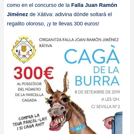
como en el concurso de la
Falla Juan Ramón
a
Jiménez
de Xàtiva: adivina dónde soltará el
ll
regalito oloroso, ¡y te llevas 300 euros!
a
s