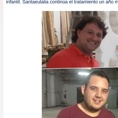
F
infantil. Santaeulalia continúa el tratamiento un año 
a
ll
a
s