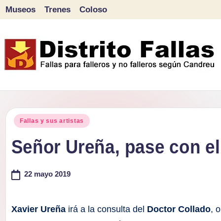
Museos
Trenes
Coloso
Saltar
al
contenido
D
Fallas
para
i
Publicado
falleros
Fallas y sus artistas
s
en
y
Señor Ureña, pase con el
tr
no
falleros
22 mayo 2019
it
según
o
Candreu
Xavier Ureña
irá a la consulta del
Doctor Collado
, 