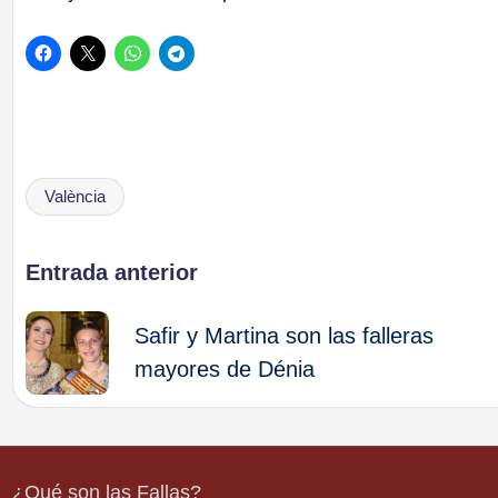
València
Etiquetas:
Navegación
Entrada anterior
de
Safir y Martina son las falleras
mayores de Dénia
entradas
¿Qué son las Fallas?