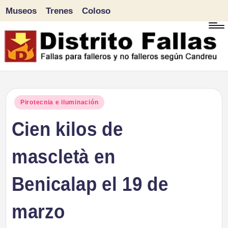
Museos
Trenes
Coloso
Saltar
al
contenido
D
Fallas
para
i
Publicado
Pirotecnia e iluminación
falleros
en
Cien kilos de
s
y
tr
mascletà en
no
falleros
it
Benicalap el 19 de
según
o
Candreu
marzo
F