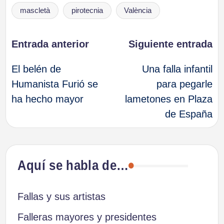
Etiquetas:
mascletà
pirotecnia
València
Navegación
Entrada anterior
Siguiente entrada
El belén de
Una falla infantil
de
Humanista Furió se
para pegarle
ha hecho mayor
lametones en Plaza
entradas
de España
Aquí se habla de…
Fallas y sus artistas
Falleras mayores y presidentes