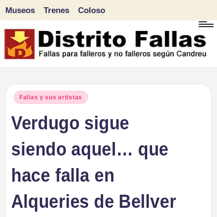
Museos
Trenes
Coloso
Saltar
al
contenido
D
Fallas
para
i
Publicado
Fallas y sus artistas
falleros
en
Verdugo sigue
s
y
tr
siendo aquel… que
no
falleros
it
hace falla en
según
o
Candreu
Alqueries de Bellver
F