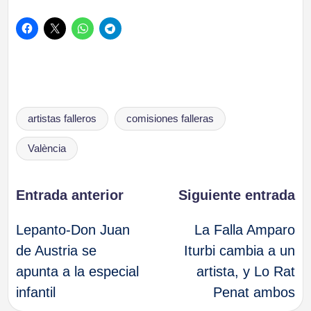
Etiquetas:
artistas falleros
comisiones falleras
València
Navegación
Entrada anterior
Siguiente entrada
Lepanto-Don Juan
La Falla Amparo
de
de Austria se
Iturbi cambia a un
apunta a la especial
artista, y Lo Rat
entradas
infantil
Penat ambos