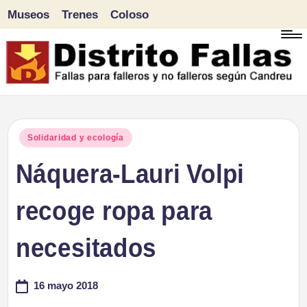
Museos
Trenes
Coloso
Saltar
al
contenido
D
Fallas
para
i
Publicado
Solidaridad y ecología
falleros
en
Náquera-Lauri Volpi
s
y
tr
recoge ropa para
no
falleros
it
necesitados
según
o
Candreu
16 mayo 2018
F