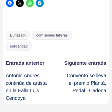
Etiquetas:
Burjassot
comisiones falleras
solidaridad
Navegación
Entrada anterior
Siguiente entrada
Antonio Andrés
Convento se lleva
de
continúa de artista
el premio Plantà,
en la Falla Luis
Pedal i Cadena
entradas
Cendoya