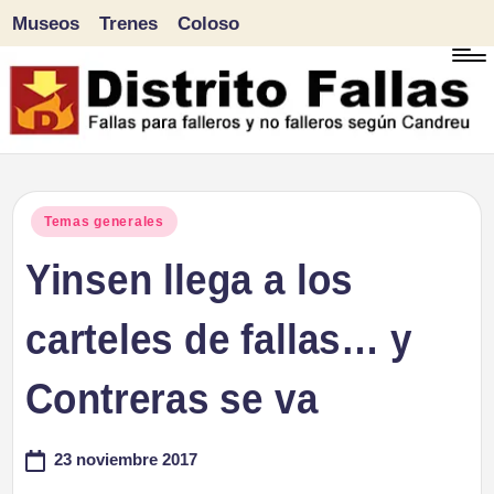
Museos
Trenes
Coloso
Saltar
al
contenido
D
Fallas
para
i
Publicado
Temas generales
falleros
en
Yinsen llega a los
s
y
tr
carteles de fallas… y
no
falleros
it
Contreras se va
según
o
Candreu
23 noviembre 2017
F