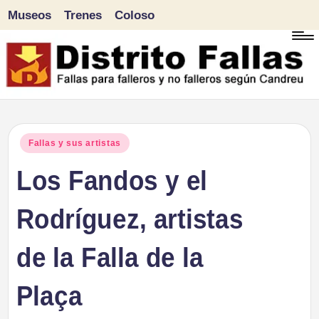
Museos
Trenes
Coloso
Saltar
al
contenido
D
Fallas
para
i
Publicado
Fallas y sus artistas
falleros
en
Los Fandos y el
s
y
tr
Rodríguez, artistas
no
falleros
it
de la Falla de la
según
o
Candreu
Plaça
F