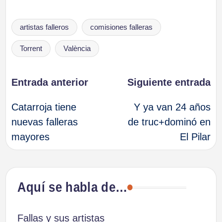
Etiquetas:
artistas falleros
comisiones falleras
Torrent
València
Navegación
Entrada anterior
Siguiente entrada
Catarroja tiene
Y ya van 24 años
de
nuevas falleras
de truc+dominó en
mayores
El Pilar
entradas
Aquí se habla de…
Fallas y sus artistas