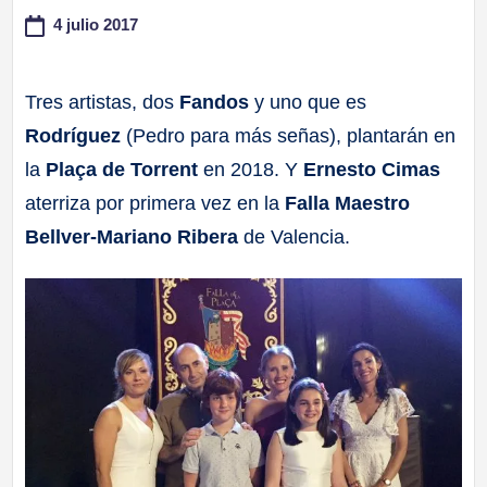
4 julio 2017
a
ll
Tres artistas, dos
Fandos
y uno que es
Rodríguez
(Pedro para más señas), plantarán en
a
la
Plaça de Torrent
en 2018. Y
Ernesto Cimas
s
aterriza por primera vez en la
Falla Maestro
Bellver-Mariano Ribera
de Valencia.