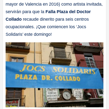
mayor de Valencia en 2016) como artista invitada,
a
servirán para que la
Falla Plaza del Doctor
ll
Collado
recaude dinerito para seis centros
ocupacionales. ¡Que comiencen los ‘Jocs
a
Solidaris’ este domingo!
s