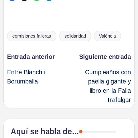
Etiquetas:
comisiones falleras
solidaridad
València
Navegación
Entrada anterior
Siguiente entrada
Entre Blanch i
Cumpleaños con
de
Borumballa
paella gigante y
libro en la Falla
entradas
Trafalgar
Aquí se habla de…