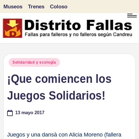
Museos
Trenes
Coloso
Saltar
al
contenido
D
Fallas
para
i
Publicado
Solidaridad y ecología
falleros
en
¡Que comiencen los
s
y
tr
Juegos Solidarios!
no
falleros
it
13 mayo 2017
según
o
Candreu
F
Juegos y una dansà con Alicia Moreno (fallera