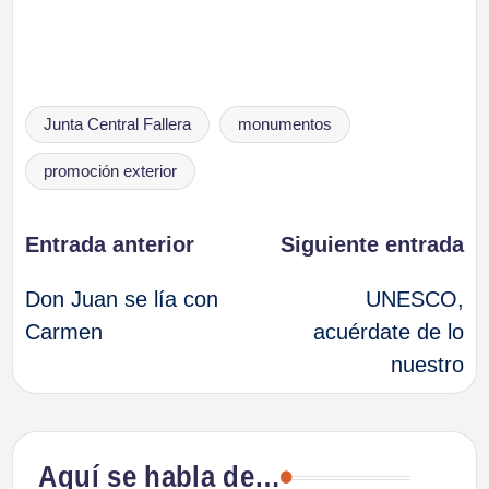
Etiquetas:
Junta Central Fallera
monumentos
promoción exterior
Navegación
Entrada anterior
Siguiente entrada
Don Juan se lía con
UNESCO,
de
Carmen
acuérdate de lo
nuestro
entradas
Aquí se habla de…