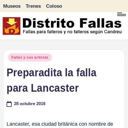
Museos
Trenes
Coloso
Saltar
al
contenido
D
Fallas
para
i
Publicado
Fallas y sus artistas
falleros
en
Preparadita la falla
s
y
tr
para Lancaster
no
falleros
it
28 octubre 2016
según
o
Candreu
F
Lancaster, esa ciudad británica con nombre de