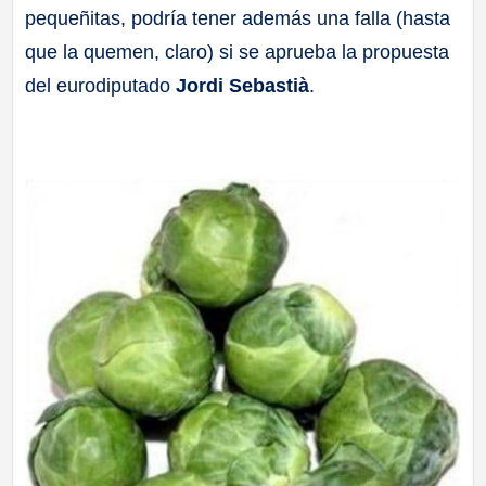
pequeñitas, podría tener además una falla (hasta
a
que la quemen, claro) si se aprueba la propuesta
ll
del eurodiputado
Jordi Sebastià
.
a
s