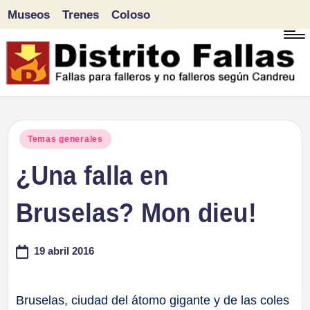
Museos
Trenes
Coloso
Saltar
al
contenido
D
Fallas
para
i
Publicado
Temas generales
falleros
en
¿Una falla en
s
y
tr
Bruselas? Mon dieu!
no
falleros
it
19 abril 2016
según
o
Candreu
F
Bruselas, ciudad del átomo gigante y de las coles