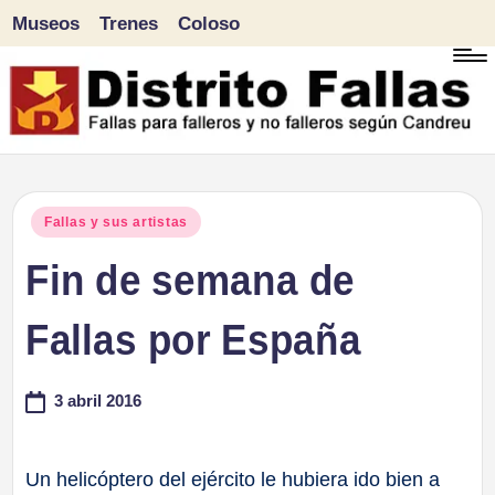
Museos
Trenes
Coloso
Saltar
al
contenido
D
Fallas
para
i
Publicado
Fallas y sus artistas
falleros
en
Fin de semana de
s
y
tr
Fallas por España
no
falleros
it
3 abril 2016
según
o
Candreu
F
Un helicóptero del ejército le hubiera ido bien a