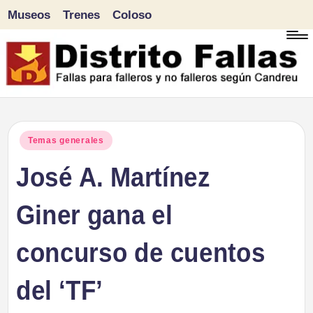
Museos
Trenes
Coloso
Saltar
al
contenido
D
Fallas
para
i
Publicado
Temas generales
falleros
en
José A. Martínez
s
y
tr
Giner gana el
no
falleros
it
concurso de cuentos
según
o
Candreu
del ‘TF’
F