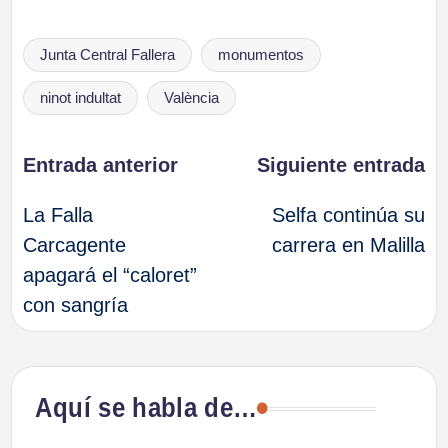
Etiquetas:
Junta Central Fallera
monumentos
ninot indultat
València
Navegación
Entrada anterior
Siguiente entrada
La Falla
Selfa continúa su
de
Carcagente
carrera en Malilla
apagará el “caloret”
entradas
con sangría
Aquí se habla de…