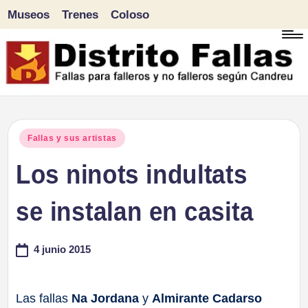
Museos
Trenes
Coloso
Saltar
al
contenido
D
Fallas
para
i
Publicado
Fallas y sus artistas
falleros
en
Los ninots indultats
s
y
tr
se instalan en casita
no
falleros
it
4 junio 2015
según
o
Candreu
F
Las fallas
Na Jordana
y
Almirante Cadarso