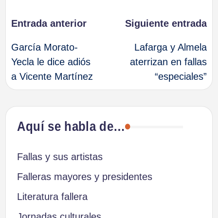
Navegación
Entrada anterior
Siguiente entrada
García Morato-
Lafarga y Almela
de
Yecla le dice adiós
aterrizan en fallas
a Vicente Martínez
“especiales”
entradas
Aquí se habla de…
Fallas y sus artistas
Falleras mayores y presidentes
Literatura fallera
Jornadas culturales