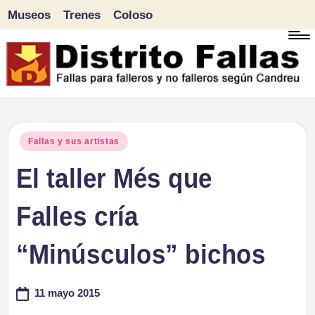
Museos
Trenes
Coloso
Saltar
al
contenido
D
Fallas
para
i
Publicado
Fallas y sus artistas
falleros
en
El taller Més que
s
y
tr
Falles cría
no
falleros
it
“Minúsculos” bichos
según
o
Candreu
11 mayo 2015
F