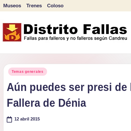
Museos
Trenes
Coloso
Saltar
al
contenido
D
Fallas
para
i
Publicado
falleros
Temas generales
s
en
y
Aún puedes ser presi de 
tr
no
Fallera de Dénia
falleros
it
según
o
12 abril 2015
Candreu