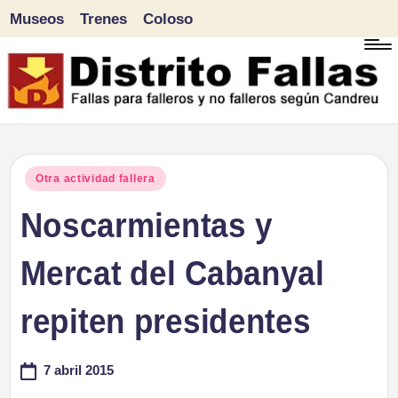
Museos
Trenes
Coloso
Saltar
al
contenido
D
Fallas
para
i
Publicado
Otra actividad fallera
falleros
en
Noscarmientas y
s
y
tr
Mercat del Cabanyal
no
falleros
it
repiten presidentes
según
o
Candreu
7 abril 2015
F