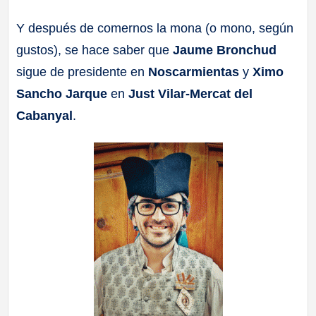
a
Y después de comernos la mona (o mono, según
gustos), se hace saber que
Jaume Bronchud
ll
sigue de presidente en
Noscarmientas
y
Ximo
a
Sancho Jarque
en
Just Vilar-Mercat del
Cabanyal
.
s