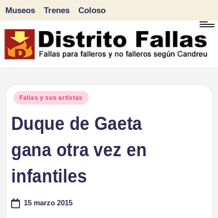
Museos
Trenes
Coloso
Saltar
al
contenido
D
Fallas
para
i
Publicado
Fallas y sus artistas
falleros
en
Duque de Gaeta
s
y
tr
gana otra vez en
no
falleros
it
infantiles
según
o
Candreu
15 marzo 2015
F