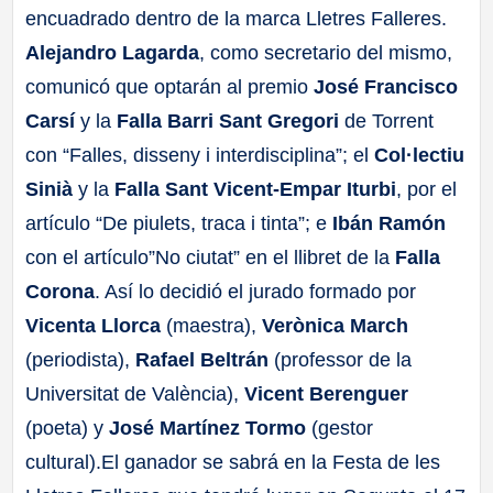
encuadrado dentro de la marca Lletres Falleres.
Alejandro Lagarda
, como secretario del mismo,
comunicó que optarán al premio
José Francisco
Carsí
y la
Falla Barri Sant Gregori
de Torrent
con “Falles, disseny i interdisciplina”; el
Col·lectiu
Sinià
y la
Falla Sant Vicent-Empar Iturbi
, por el
artículo “De piulets, traca i tinta”; e
Ibán Ramón
con el artículo”No ciutat” en el llibret de la
Falla
Corona
. Así lo decidió el jurado formado por
Vicenta Llorca
(maestra),
Verònica March
(periodista),
Rafael Beltrán
(professor de la
Universitat de València),
Vicent Berenguer
(poeta) y
José Martínez Tormo
(gestor
cultural).El ganador se sabrá en la Festa de les