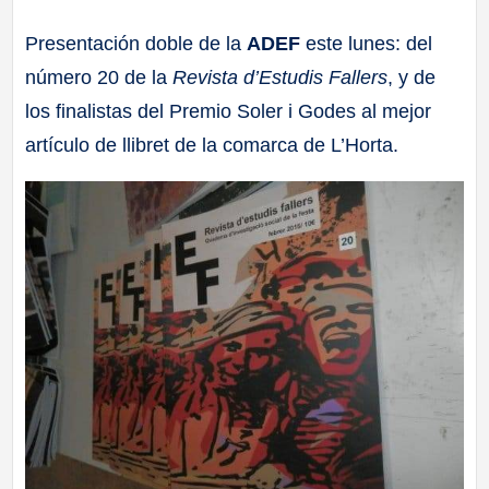
a
Presentación doble de la
ADEF
este lunes: del
número 20 de la
Revista d’Estudis Fallers
, y de
ll
los finalistas del Premio Soler i Godes al mejor
a
artículo de llibret de la comarca de L’Horta.
s