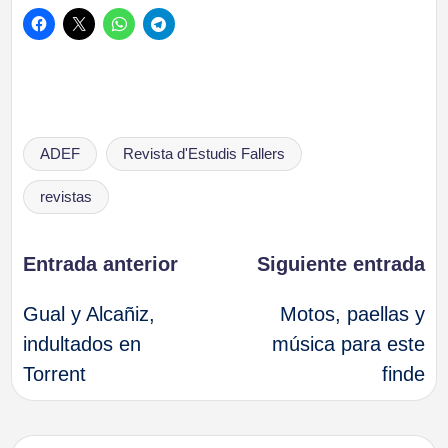
Etiquetas:
ADEF
Revista d'Estudis Fallers
revistas
Navegación
Entrada anterior
Siguiente entrada
Gual y Alcañiz,
Motos, paellas y
de
indultados en
música para este
Torrent
finde
entradas