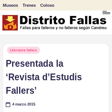
Museos
Trenes
Coloso
Saltar
al
contenido
D
Fallas
para
i
Publicado
Literatura fallera
falleros
en
Presentada la
s
y
tr
‘Revista d’Estudis
no
falleros
it
Fallers’
según
o
Candreu
4 marzo 2015
F