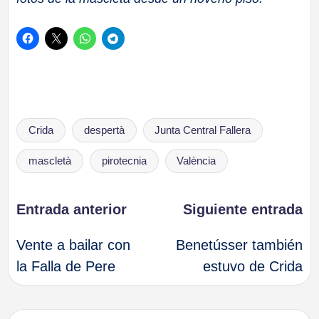
Etiquetas:
Crida
despertà
Junta Central Fallera
mascletà
pirotecnia
València
Navegación
Entrada anterior
Siguiente entrada
Vente a bailar con
Benetússer también
de
la Falla de Pere
estuvo de Crida
entradas