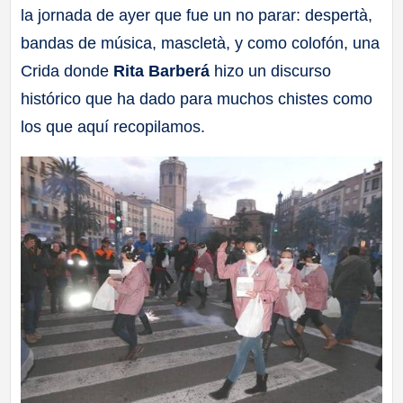
la jornada de ayer que fue un no parar: despertà,
a
bandas de música, mascletà, y como colofón, una
ll
Crida donde
Rita Barberá
hizo un discurso
histórico que ha dado para muchos chistes como
a
los que aquí recopilamos.
s