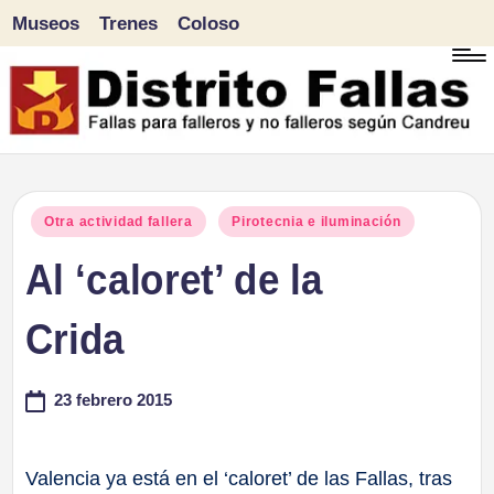
Museos
Trenes
Coloso
Saltar
al
contenido
D
Fallas
para
i
Publicado
Otra actividad fallera
Pirotecnia e iluminación
falleros
en
Al ‘caloret’ de la
s
y
tr
Crida
no
falleros
it
23 febrero 2015
según
o
Candreu
F
Valencia ya está en el ‘caloret’ de las Fallas, tras