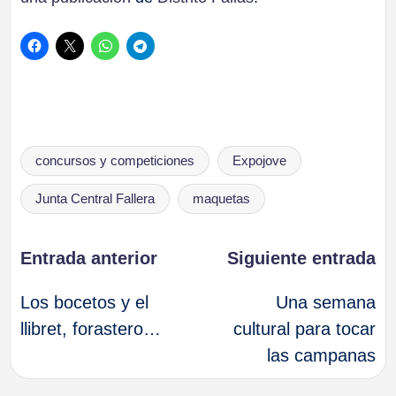
Etiquetas:
concursos y competiciones
Expojove
Junta Central Fallera
maquetas
Navegación
Entrada anterior
Siguiente entrada
Los bocetos y el
Una semana
de
llibret, forastero…
cultural para tocar
las campanas
entradas