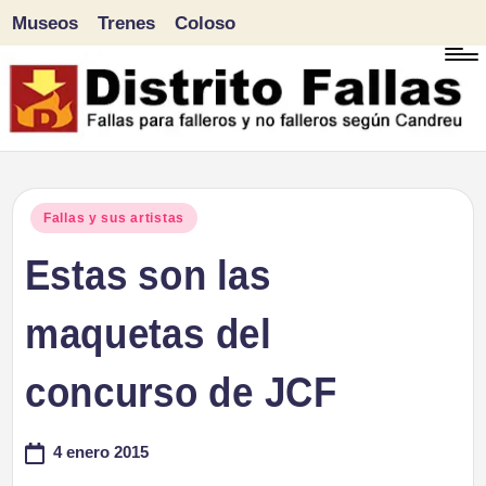
Museos
Trenes
Coloso
Saltar
al
contenido
D
Fallas
para
i
Publicado
Fallas y sus artistas
falleros
en
Estas son las
s
y
tr
maquetas del
no
falleros
it
concurso de JCF
según
o
Candreu
4 enero 2015
F