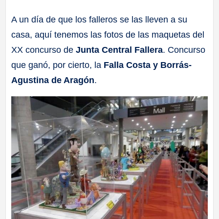
a
A un día de que los falleros se las lleven a su
casa, aquí tenemos las fotos de las maquetas del
ll
XX concurso de
Junta Central Fallera
. Concurso
a
que ganó, por cierto, la
Falla Costa y Borrás-
Agustina de Aragón
.
s