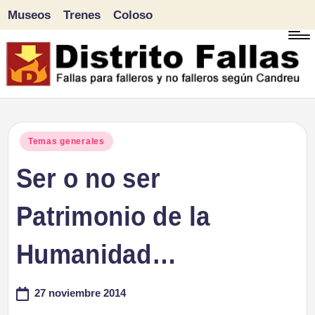
Museos
Trenes
Coloso
Saltar
al
contenido
D
Fallas
para
i
Publicado
Temas generales
falleros
en
Ser o no ser
s
y
tr
Patrimonio de la
no
falleros
it
Humanidad…
según
o
Candreu
27 noviembre 2014
F