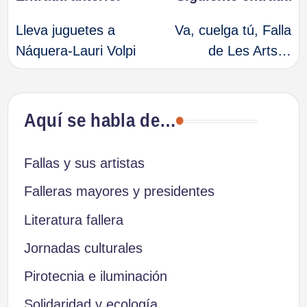
Navegación
Lleva juguetes a
Va, cuelga tú, Falla
de
Náquera-Lauri Volpi
de Les Arts…
entradas
Aquí se habla de…
Fallas y sus artistas
Falleras mayores y presidentes
Literatura fallera
Jornadas culturales
Pirotecnia e iluminación
Solidaridad y ecología