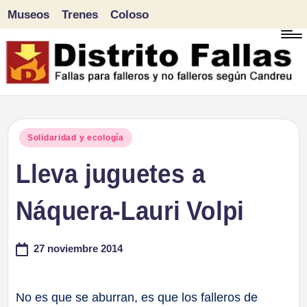
Museos
Trenes
Coloso
Saltar
al
contenido
D
Fallas
para
i
Publicado
Solidaridad y ecología
falleros
en
Lleva juguetes a
s
y
tr
Náquera-Lauri Volpi
no
falleros
it
27 noviembre 2014
según
o
Candreu
F
No es que se aburran, es que los falleros de