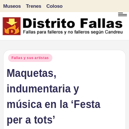
Museos
Trenes
Coloso
Saltar
al
contenido
D
Fallas
para
i
Publicado
Fallas y sus artistas
falleros
en
Maquetas,
s
y
tr
indumentaria y
no
falleros
it
música en la ‘Festa
según
o
Candreu
per a tots’
F