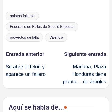
Etiquetas:
artistas falleros
Federació de Falles de Secció Especial
proyectos de falla
València
Navegación
Entrada anterior
Siguiente entrada
Se abre el telón y
Mañana, Plaza
de
aparece un fallero
Honduras tiene
plantà… de árboles
entradas
Aquí se habla de…