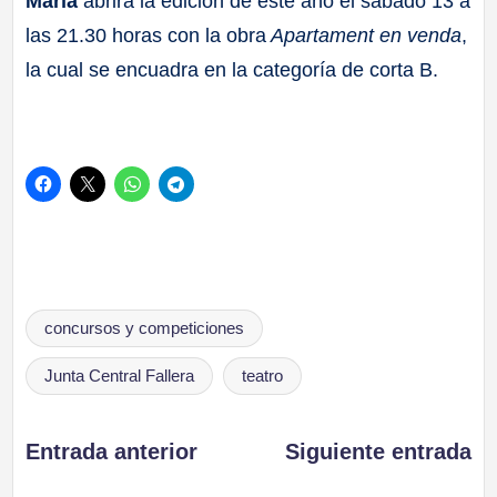
María
abrirá la edición de este año el sábado 13 a
las 21.30 horas con la obra
Apartament en venda
,
la cual se encuadra en la categoría de corta B.
Etiquetas:
concursos y competiciones
Junta Central Fallera
teatro
Navegación
Entrada anterior
Siguiente entrada