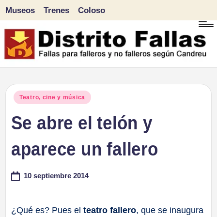
Museos
Trenes
Coloso
Saltar
al
contenido
D
Fallas
para
i
Publicado
Teatro, cine y música
falleros
en
Se abre el telón y
s
y
tr
aparece un fallero
no
falleros
it
10 septiembre 2014
según
o
Candreu
F
¿Qué es? Pues el
teatro fallero
, que se inaugura