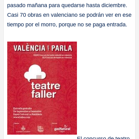
pasado mañana para quedarse hasta diciembre.
a
Casi 70 obras en valenciano se podrán ver en ese
ll
tiempo por el morro, porque no se paga entrada.
a
s
El concurso de teatro