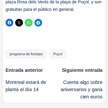
plaza Rosa dels Vents de la playa de Puçol, y son
gratuitas para el público en general.
Etiquetas:
programa de festejos
Puçol
Navegación
Entrada anterior
Siguiente entrada
Montreal estará de
Cuenta algo sobre
de
plantà el día 14
aniversarios y gana
cien euros
entradas