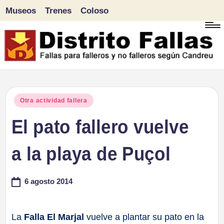
Museos
Trenes
Coloso
Saltar
al
contenido
D
Fallas
para
i
Publicado
Otra actividad fallera
falleros
en
El pato fallero vuelve
s
y
tr
a la playa de Puçol
no
falleros
it
6 agosto 2014
según
o
Candreu
F
La
Falla El Marjal
vuelve a plantar su pato en la