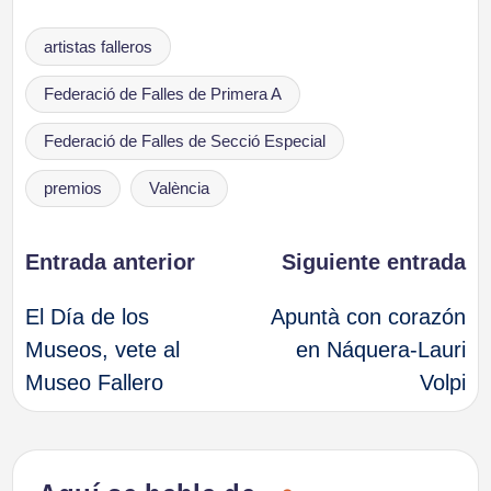
Etiquetas:
artistas falleros
Federació de Falles de Primera A
Federació de Falles de Secció Especial
premios
València
Navegación
Entrada anterior
Siguiente entrada
El Día de los
Apuntà con corazón
de
Museos, vete al
en Náquera-Lauri
Museo Fallero
Volpi
entradas