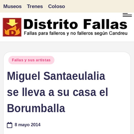
Museos
Trenes
Coloso
Saltar
al
contenido
D
Fallas
para
i
Publicado
Fallas y sus artistas
falleros
en
Miguel Santaeulalia
s
y
tr
se lleva a su casa el
no
falleros
it
Borumballa
según
o
Candreu
8 mayo 2014
F