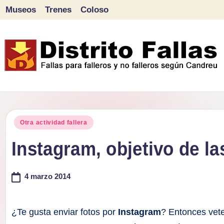
Museos
Trenes
Coloso
Saltar
al
contenido
D
Fallas
para
i
Publicado
falleros
Otra actividad fallera
s
en
y
Instagram, objetivo de la
tr
no
falleros
4 marzo 2014
it
según
o
Candreu
¿Te gusta enviar fotos por
Instagram
? Entonces vet