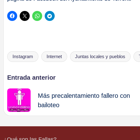
Instagram
Internet
Juntas locales y pueblos
Etiquetas:
Navegación
Entrada anterior
de
Más precalentamiento fallero con
bailoteo
entradas
¿Qué son las Fallas?