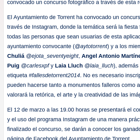
F
convocado un concurso fotográfico a través de esta r
a
El Ayuntamiento de Torrent ha convocado un concurs
través de Instagram, donde la temática será la fiesta 
ll
todas las personas que sean usuarias de esta aplicac
a
ayuntamiento convocante (
@aytotorrent
) y a los mie
Chuliá
@ejota_seventyeight
,
Angel Antonio Martín
s
Puig
@carlesxpf
y
Laia Lluch
@laia_lluch
), además 
etiqueta
#fallesdetorrent2014
. No es necesario inscri
pueden hacerse tanto a monumentos falleros como a a
valorará la retórica, el arte y la creatividad de las i
El 12 de marzo a las 19.00 horas se presentará el co
y el uso del programa Instagram de una manera prácti
finalizado el concurso, se darán a conocer los ganado
página de Facebook del Ayuntamiento de Torrent.