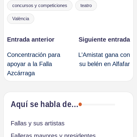
concursos y competiciones
teatro
València
Navegación
Entrada anterior
Siguiente entrada
Concentración para
L’Amistat gana con
de
apoyar a la Falla
su belén en Alfafar
Azcárraga
entradas
Aquí se habla de…
Fallas y sus artistas
Falleras mayores y presidentes