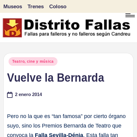
Museos
Trenes
Coloso
Saltar
al
contenido
D
Fallas
para
i
Publicado
Teatro, cine y música
falleros
en
Vuelve la Bernarda
s
y
tr
no
2 enero 2014
falleros
it
según
Pero no la que es “tan famosa” por cierto órgano
o
Candreu
suyo, sino los Premios Bernarda de Teatro que
F
convoca la
Falla Sevilla-Dénia
. Esta falla tan