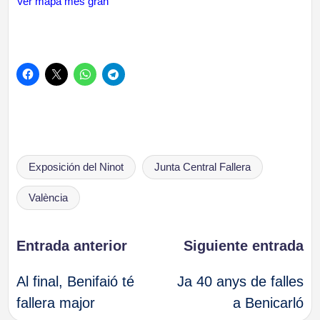
Ver mapa més gran
Etiquetas:
Exposición del Ninot
Junta Central Fallera
València
Navegación
Entrada anterior
Siguiente entrada
Al final, Benifaió té
Ja 40 anys de falles
de
fallera major
a Benicarló