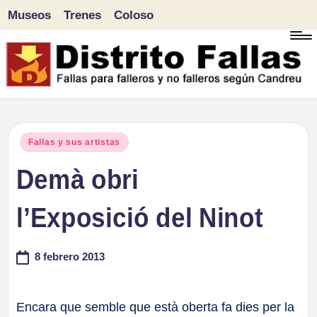
Museos
Trenes
Coloso
Saltar
al
contenido
D
Fallas
para
i
Publicado
Fallas y sus artistas
falleros
en
Demà obri
s
y
tr
l’Exposició del Ninot
no
falleros
it
8 febrero 2013
según
o
Candreu
F
Encara que semble que està oberta fa dies per la