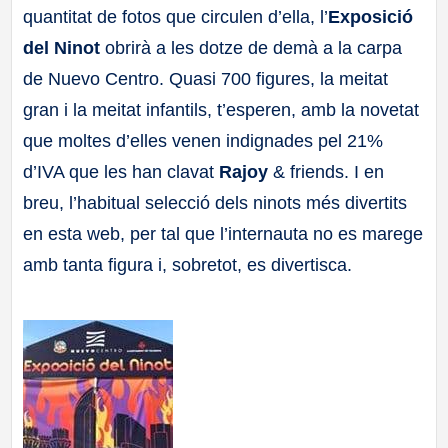
quantitat de fotos que circulen d’ella, l’
Exposició
a
del Ninot
obrirà a les dotze de demà a la carpa
ll
de Nuevo Centro. Quasi 700 figures, la meitat
gran i la meitat infantils, t’esperen, amb la novetat
a
que moltes d’elles venen indignades pel 21%
d’IVA que les han clavat
Rajoy
& friends. I en
s
breu, l’habitual selecció dels ninots més divertits
en esta web, per tal que l’internauta no es marege
amb tanta figura i, sobretot, es divertisca.