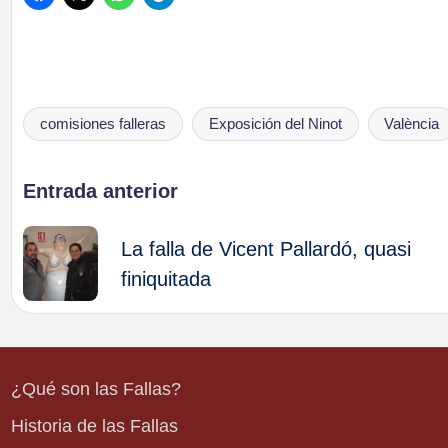
comisiones falleras
Exposición del Ninot
València
Etiquetas:
Navegación
Entrada anterior
de
La falla de Vicent Pallardó, quasi
finiquitada
entradas
¿Qué son las Fallas?
Historia de las Fallas