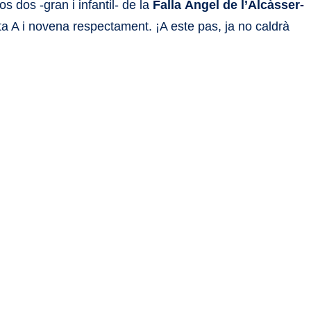
s dos -gran i infantil- de la
Falla Àngel de l’Alcàsser-
ta A i novena respectament. ¡A este pas, ja no caldrà