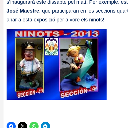
F
s’inaugurarà este dissabte pel matí. Per exemple, esto
José Maestre
, que participaran en les seccions quar
a
anar a esta exposició per a vore els ninots!
ll
a
s