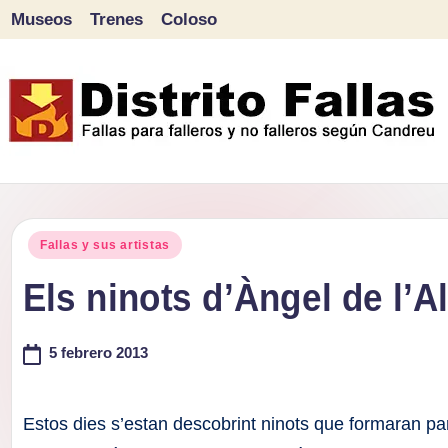
Museos
Trenes
Coloso
Saltar
al
contenido
D
Fallas
para
i
Publicado
falleros
Fallas y sus artistas
s
en
y
Els ninots d’Àngel de l’
tr
no
falleros
5 febrero 2013
it
según
o
Candreu
Estos dies s’estan descobrint ninots que formaran part