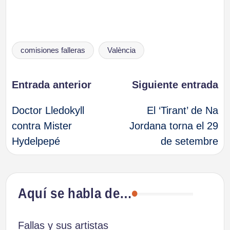
Etiquetas:
comisiones falleras
València
Navegación
Entrada anterior
Siguiente entrada
Doctor Lledokyll
El ‘Tirant’ de Na
de
contra Mister
Jordana torna el 29
Hydelpepé
de setembre
entradas
Aquí se habla de…
Fallas y sus artistas