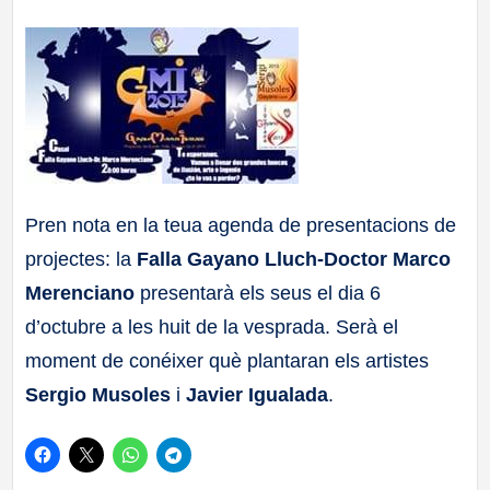
a
ll
a
s
Pren nota en la teua agenda de presentacions de
projectes: la
Falla Gayano Lluch-Doctor Marco
Merenciano
presentarà els seus el dia 6
d’octubre a les huit de la vesprada. Serà el
moment de conéixer què plantaran els artistes
Sergio Musoles
i
Javier Igualada
.