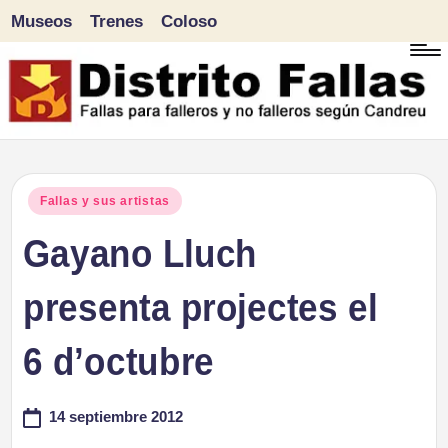
Museos
Trenes
Coloso
Saltar
al
contenido
D
Fallas
para
i
Publicado
Fallas y sus artistas
falleros
en
Gayano Lluch
s
y
tr
presenta projectes el
no
falleros
it
6 d’octubre
según
o
Candreu
14 septiembre 2012
F