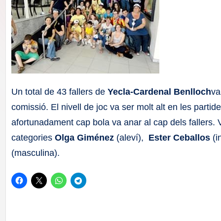
F
a
ll
a
Un total de 43 fallers de
Yecla-Cardenal Benlloch
va
s
comissió. El nivell de joc va ser molt alt en les part
afortunadament cap bola va anar al cap dels fallers. 
categories
Olga Giménez
(aleví),
Ester Ceballos
(i
(masculina).