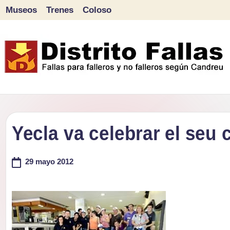
Museos
Trenes
Coloso
Saltar
al
contenido
D
Fallas
para
i
falleros
Yecla va celebrar el seu 
s
y
tr
no
29 mayo 2012
falleros
it
según
o
Candreu