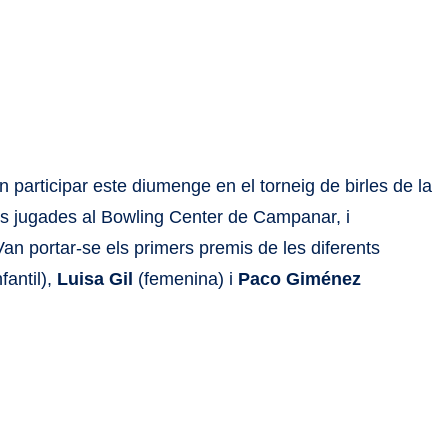
n participar este diumenge en el torneig de birles de la
ides jugades al Bowling Center de Campanar, i
Van portar-se els primers premis de les diferents
nfantil),
Luisa Gil
(femenina) i
Paco Giménez