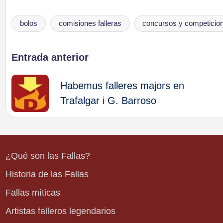
bolos
comisiones falleras
concursos y competicio
Etiquetas:
Navegación
Entrada anterior
de
Habemus falleres majors en
Trafalgar i G. Barroso
entradas
¿Qué son las Fallas?
Historia de las Fallas
Fallas míticas
Artistas falleros legendarios