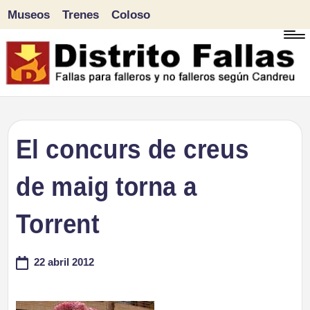
Museos
Trenes
Coloso
Saltar
al
contenido
D
Fallas
para
i
El concurs de creus
falleros
s
de maig torna a
y
tr
no
Torrent
falleros
it
según
22 abril 2012
o
Candreu
F