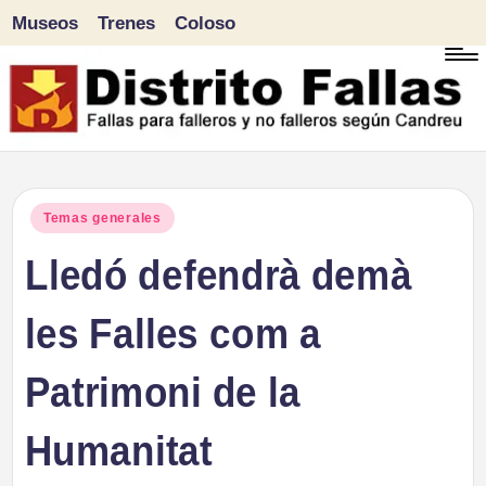
Museos
Trenes
Coloso
Saltar
al
contenido
D
Fallas
para
i
Publicado
Temas generales
falleros
en
Lledó defendrà demà
s
y
tr
les Falles com a
no
falleros
it
Patrimoni de la
según
o
Candreu
Humanitat
F