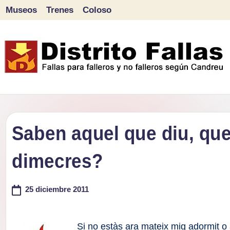
Museos
Trenes
Coloso
Saltar
al
contenido
D
Fallas
para
i
falleros
Saben aquel que diu, que
s
y
dimecres?
tr
no
falleros
it
25 diciembre 2011
según
o
Candreu
Si no estàs ara mateix mig adormit o 