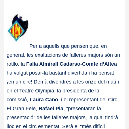
a
ll
a
Per a aquells que pensen que, en
s
general, les exaltacions de falleres majors són un
rotllo, la
Falla Almirall Cadarso-Comte d’Altea
ha volgut posar-la bastant divertida i ha pensat
¡en un circ! Demà divendres a les onze del matí i
en el Teatre Olympia, la presidenta de la
comissió,
Laura Cano
, i el representant del Circ
El Gran Fele,
Rafael Pla
, “presentaran la
presentació” de les falleres majors, la qual tindrà
lloc en el circ esmentat. Serà el “més difícil