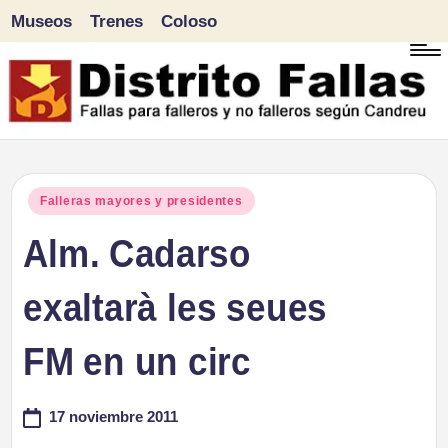
Museos
Trenes
Coloso
Saltar
al
contenido
D
Fallas
para
i
Publicado
Falleras mayores y presidentes
falleros
en
Alm. Cadarso
s
y
tr
exaltarà les seues
no
falleros
it
FM en un circ
según
o
Candreu
17 noviembre 2011
F