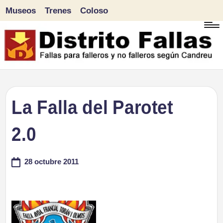
Museos
Trenes
Coloso
Saltar
al
contenido
D
Fallas
para
i
La Falla del Parotet
falleros
s
2.0
y
tr
no
28 octubre 2011
falleros
it
según
o
Candreu
F