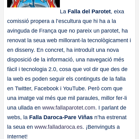
a
La
Falla del Parotet
, eixa
comissió propera a l’escultura que hi ha a la
ll
avinguda de França que no pareix un parotet, ha
a
renovat la seua web millorant-la tecnològicament i
en disseny. En concret, ha introduït una nova
s
disposició de la informació, una navegació més
fàcil i tecnologia 2.0, cosa que vol dir que des de
la web es poden seguir els continguts de la falla
en Twitter, Facebook i YouTube. Però com que
una imatge val més que mil paraules, millor fer-li
una ullada en
www.fallaparotet.com
. I parlant de
webs, la
Falla Daroca-Pare Viñas
n’ha estrenat
la seua en
www.falladaroca.es
. ¡Benvinguts a
Internet!