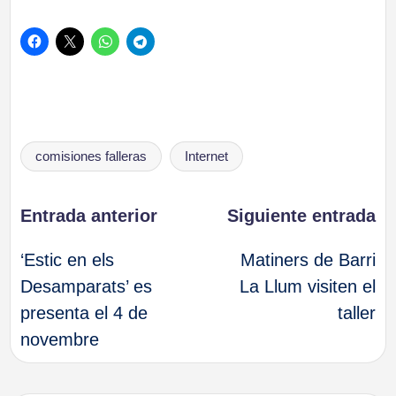
Etiquetas:
comisiones falleras
Internet
Navegación
Entrada anterior
Siguiente entrada
‘Estic en els
Matiners de Barri
de
Desamparats’ es
La Llum visiten el
presenta el 4 de
taller
entradas
novembre