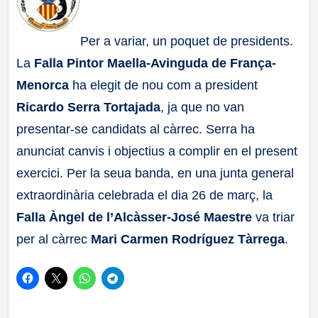
a
Per a variar, un poquet de presidents.
ll
La
Falla Pintor Maella-Avinguda de França-
Menorca
ha elegit de nou com a president
a
Ricardo Serra Tortajada
, ja que no van
s
presentar-se candidats al càrrec. Serra ha
anunciat canvis i objectius a complir en el present
exercici. Per la seua banda, en una junta general
extraordinària celebrada el dia 26 de març, la
Falla Àngel de l’Alcàsser-José Maestre
va triar
per al càrrec
Mari Carmen Rodríguez Tàrrega
.