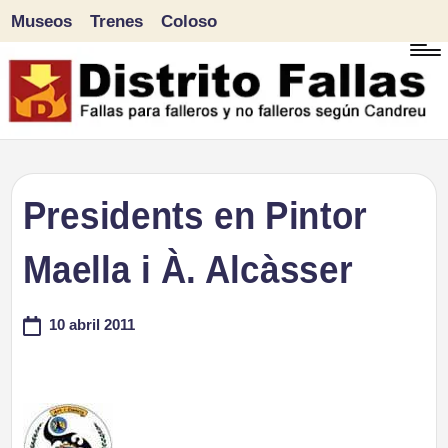
Museos
Trenes
Coloso
Saltar
al
contenido
D
Fallas
para
i
Presidents en Pintor
falleros
s
Maella i À. Alcàsser
y
tr
no
10 abril 2011
falleros
it
según
o
Candreu
F