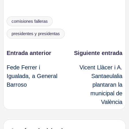
Etiquetas:
comisiones falleras
presidentes y presidentas
Navegación
Entrada anterior
Siguiente entrada
Fede Ferrer i
Vicent Llàcer i A.
de
Igualada, a General
Santaeulalia
Barroso
plantaran la
entradas
municipal de
València